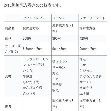
次に海鮮恵方巻きの比較表です。
セブンイレブン
ローソン
ファミリーマート
海鮮恵方巻（1
商品名
贅沢恵方巻
海鮮恵方巻
本）
価格
598円
390円
420円
サイズ（長
8,5cm×4,7cm
9cm×5cm
9cm×4,7cm
さ×直径）
トラウトサーモン
海老
漬けまぐろ
マヨネーズ和え
いか
サーモン
いくら
とびっこ
海老
具材
平伊達
まぐろたたき身
イカ
しいたけ煮
サーモン
玉子焼
かんぴょう煮
きゅうり
胡瓜
きゅうり
玉子焼
海鮮恵方巻（3
海鮮恵方巻（3
備考
本）
本）