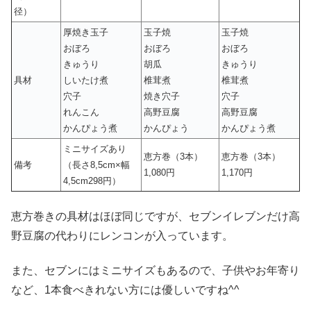
径）
厚焼き玉子
玉子焼
玉子焼
おぼろ
おぼろ
おぼろ
きゅうり
胡瓜
きゅうり
具材
しいたけ煮
椎茸煮
椎茸煮
穴子
焼き穴子
穴子
れんこん
高野豆腐
高野豆腐
かんぴょう煮
かんぴょう
かんぴょう煮
ミニサイズあり
恵方巻（3本）
恵方巻（3本）
備考
（長さ8,5cm×幅
1,080円
1,170円
4,5cm298円）
恵方巻きの具材はほぼ同じですが、セブンイレブンだけ高
野豆腐の代わりにレンコンが入っています。
また、セブンにはミニサイズもあるので、子供やお年寄り
など、1本食べきれない方には優しいですね^^