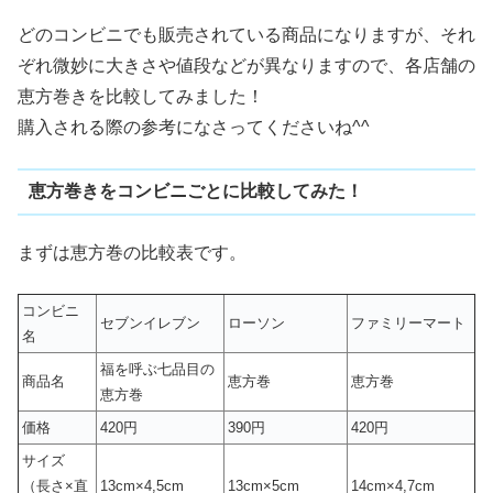
どのコンビニでも販売されている商品になりますが、それ
ぞれ微妙に大きさや値段などが異なりますので、各店舗の
恵方巻きを比較してみました！
購入される際の参考になさってくださいね^^
恵方巻きをコンビニごとに比較してみた！
まずは恵方巻の比較表です。
コンビニ
セブンイレブン
ローソン
ファミリーマート
名
福を呼ぶ七品目の
商品名
恵方巻
恵方巻
恵方巻
価格
420円
390円
420円
サイズ
（長さ×直
13cm×4,5cm
13cm×5cm
14cm×4,7cm