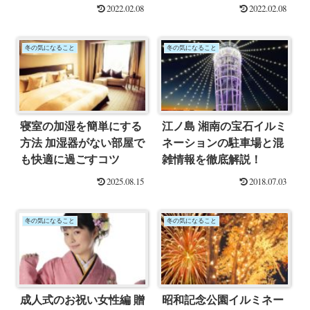
介！
2022.02.08
2022.02.08
冬の気になること
冬の気になること
寝室の加湿を簡単にする
江ノ島 湘南の宝石イルミ
方法 加湿器がない部屋で
ネーションの駐車場と混
も快適に過ごすコツ
雑情報を徹底解説！
2025.08.15
2018.07.03
冬の気になること
冬の気になること
成人式のお祝い女性編 贈
昭和記念公園イルミネー