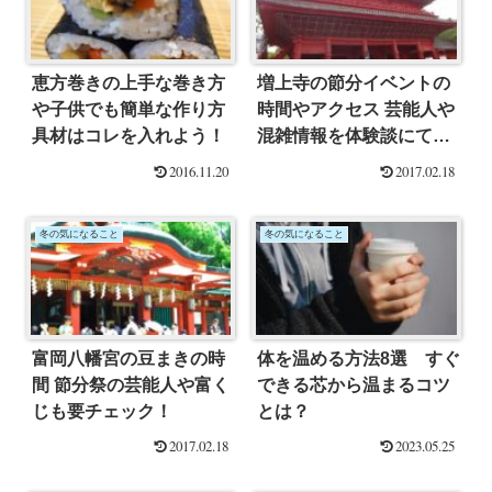
恵方巻きの上手な巻き方
増上寺の節分イベントの
や子供でも簡単な作り方
時間やアクセス 芸能人や
具材はコレを入れよう！
混雑情報を体験談にてご
紹介！
2016.11.20
2017.02.18
冬の気になること
冬の気になること
富岡八幡宮の豆まきの時
体を温める方法8選 すぐ
間 節分祭の芸能人や富く
できる芯から温まるコツ
じも要チェック！
とは？
2017.02.18
2023.05.25