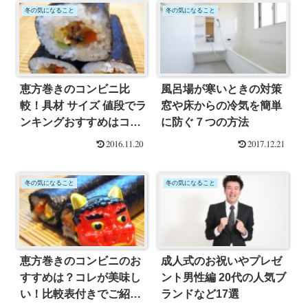
冬の気になること
冬の気になること
恵方巻きのコンビニ比
風呂場が寒いときの対策
較！具材 サイズ 値段でラ
窓や床からの冷気を簡単
ンキングおすすめはコ
に防ぐ７つの方法
コ！
2016.11.20
2017.12.21
冬の気になること
冬の気になること
恵方巻きのコンビニのお
成人式のお祝いやプレゼ
すすめは？コレが美味し
ント男性編 20代の人気ブ
い！比較表付きでご紹
ランドなど17選