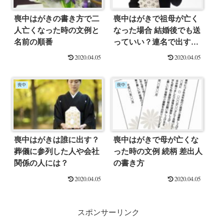
喪中はがきの書き方で二
喪中はがきで祖母が亡く
人亡くなった時の文例と
なった場合 結婚後でも送
名前の順番
っていい？連名で出すと
きの注意点と喪中の範囲
2020.04.05
2020.04.05
喪中
喪中
喪中はがきは誰に出す？
喪中はがきで母が亡くな
葬儀に参列した人や会社
った時の文例 続柄 差出人
関係の人には？
の書き方
2020.04.05
2020.04.05
スポンサーリンク