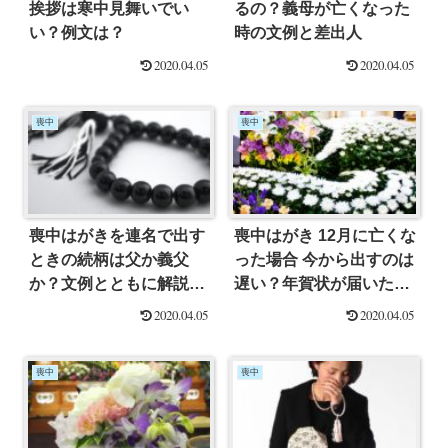
挨拶は寒中見舞いでい
るの？義母が亡くなった
い？例文は？
時の文例と差出人
2020.04.05
2020.04.05
喪中
喪中
喪中はがきを連名で出す
喪中はがき 12月に亡くな
ときの続柄は父か義父
った場合 今から出すのは
か？文例とともに解説し
遅い？年賀状が届いたら
ます
どうする？
2020.04.05
2020.04.05
喪中
喪中