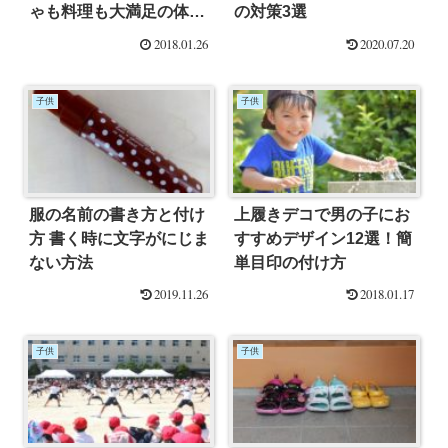
ゃも料理も大満足の体験
の対策3選
談レビュー！
2018.01.26
2020.07.20
子供
子供
服の名前の書き方と付け
上履きデコで男の子にお
方 書く時に文字がにじま
すすめデザイン12選！簡
ない方法
単目印の付け方
2019.11.26
2018.01.17
子供
子供