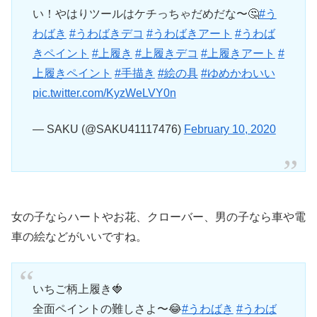
い！やはりツールはケチっちゃだめだな〜🤔
#う
わばき
#うわばきデコ
#うわばきアート
#うわば
きペイント
#上履き
#上履きデコ
#上履きアート
#
上履きペイント
#手描き
#絵の具
#ゆめかわいい
pic.twitter.com/KyzWeLVY0n
— SAKU (@SAKU41117476)
February 10, 2020
女の子ならハートやお花、クローバー、男の子なら車や電
車の絵などがいいですね。
いちご柄上履き🍓
全面ペイントの難しさよ〜😂
#うわばき
#うわば