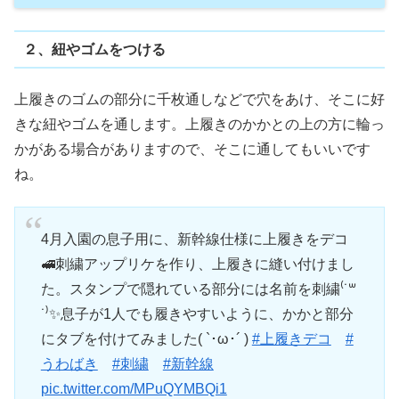
２、紐やゴムをつける
上履きのゴムの部分に千枚通しなどで穴をあけ、そこに好
きな紐やゴムを通します。上履きのかかとの上の方に輪っ
かがある場合がありますので、そこに通してもいいです
ね。
4月入園の息子用に、新幹線仕様に上履きをデコ
🚅刺繍アップリケを作り、上履きに縫い付けまし
た。スタンプで隠れている部分には名前を刺繍⁽˙꒳
˙⁾✨息子が1人でも履きやすいように、かかと部分
にタブを付けてみました( `･ω･´ )
#上履きデコ
#
うわばき
#刺繍
#新幹線
pic.twitter.com/MPuQYMBQi1