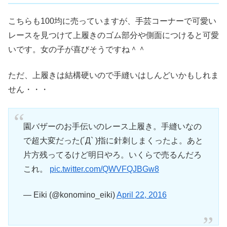
こちらも100均に売っていますが、手芸コーナーで可愛い
レースを見つけて上履きのゴム部分や側面につけると可愛
いです。女の子が喜びそうですね＾＾
ただ、上履きは結構硬いので手縫いはしんどいかもしれま
せん・・・
園バザーのお手伝いのレース上履き。手縫いなの
で超大変だった(´Д` )指に針刺しまくったよ。あと
片方残ってるけど明日やろ。いくらで売るんだろ
これ。
pic.twitter.com/QWVFQJBGw8
— Eiki (@konomino_eiki)
April 22, 2016