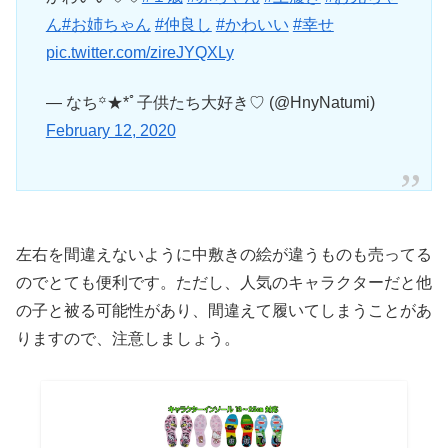
ん
#お姉ちゃん
#仲良し
#かわいい
#幸せ
pic.twitter.com/zireJYQXLy
— なち꙳★*ﾟ子供たち大好き♡ (@HnyNatumi)
February 12, 2020
左右を間違えないように中敷きの絵が違うものも売ってる
のでとても便利です。ただし、人気のキャラクターだと他
の子と被る可能性があり、間違えて履いてしまうことがあ
りますので、注意しましょう。