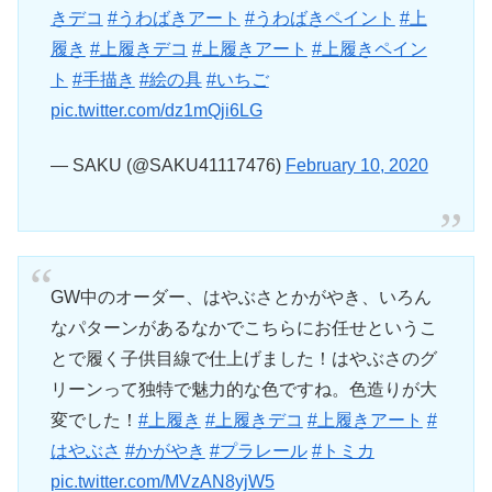
きデコ
#うわばきアート
#うわばきペイント
#上
履き
#上履きデコ
#上履きアート
#上履きペイン
ト
#手描き
#絵の具
#いちご
pic.twitter.com/dz1mQji6LG
— SAKU (@SAKU41117476)
February 10, 2020
GW中のオーダー、はやぶさとかがやき、いろん
なパターンがあるなかでこちらにお任せというこ
とで履く子供目線で仕上げました！はやぶさのグ
リーンって独特で魅力的な色ですね。色造りが大
変でした！
#上履き
#上履きデコ
#上履きアート
#
はやぶさ
#かがやき
#プラレール
#トミカ
pic.twitter.com/MVzAN8yjW5