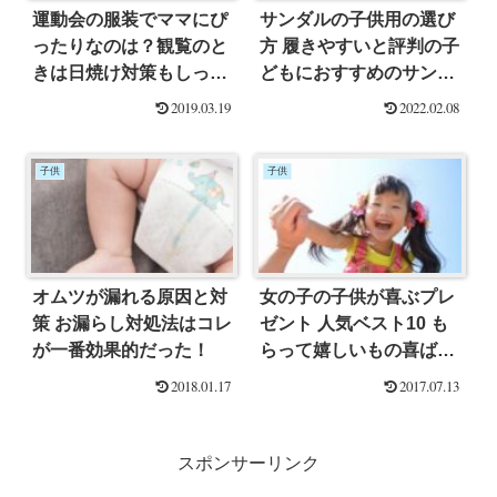
運動会の服装でママにぴ
サンダルの子供用の選び
ったりなのは？観覧のと
方 履きやすいと評判の子
きは日焼け対策もしっか
どもにおすすめのサンダ
りしよう！
ルベスト４
2019.03.19
2022.02.08
子供
子供
オムツが漏れる原因と対
女の子の子供が喜ぶプレ
策 お漏らし対処法はコレ
ゼント 人気ベスト10 も
が一番効果的だった！
らって嬉しいもの喜ばれ
るもの
2018.01.17
2017.07.13
スポンサーリンク