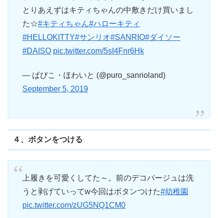
とりあえずはキティちゃんの中敷きだけ買いまし
た☆
#キティちゃん
#ハローキティ
#HELLOKITTY
#サンリオ
#SANRIO
#ダイソー
#DAISO
pic.twitter.com/5sI4Fnr6Hk
— ぱぴこ・ほわいと (@puro_sanrioland)
September 5, 2019
４、ボタンをつける
上履きを可愛くしてた～。前のデコパージュは洗
うと剥げていってw今回はボタンつけた
#幼稚園
pic.twitter.com/zUG5NQ1CM0