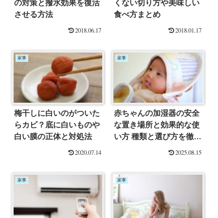
の対策と撥水効果を復活
くない切り方や美味しい
させる方法
食べ方まとめ
2018.06.17
2018.01.17
家事
家事
梅干しに白いのがついた
赤ちゃんの加湿器の安全
らカビ？底に白いものや
な置き場所と効果的な使
白い膜の正体と対処法
い方 種類と選び方を徹底
解説
2020.07.14
2025.08.15
家事
家事