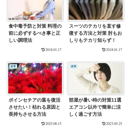
食中毒予防と対策 料理の
スーツのテカリを直す修
前に必ずするべき事と正
復する方法と対策 肘もお
しい調理法
しりもテカリ知らず！
2018.01.17
2018.01.17
家事
家事
ポインセチアの葉を復活
部屋が暑い時の対策11選
させたい！枯れる原因と
エアコン以外で簡単に涼
長持ちさせる方法
しく過ごす方法
2025.08.15
2023.05.25