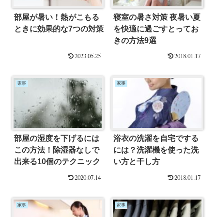
部屋が暑い！熱がこもる
寝室の暑さ対策 夜暑い夏
ときに効果的な7つの対策
を快適に過ごすとってお
きの方法9選
2023.05.25
2018.01.17
家事
家事
部屋の湿度を下げるには
浴衣の洗濯を自宅でする
この方法！除湿器なしで
には？洗濯機を使った洗
出来る10個のテクニック
い方と干し方
2020.07.14
2018.01.17
家事
家事