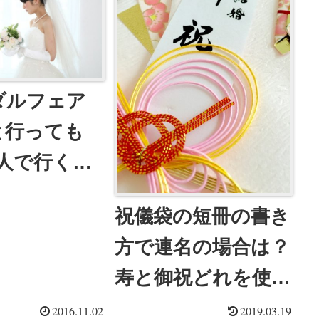
ダルフェア
と行っても
一人で行くべ
娘で行くと浮
祝儀袋の短冊の書き
方で連名の場合は？
寿と御祝どれを使う
のがマナーなの？
2016.11.02
2019.03.19