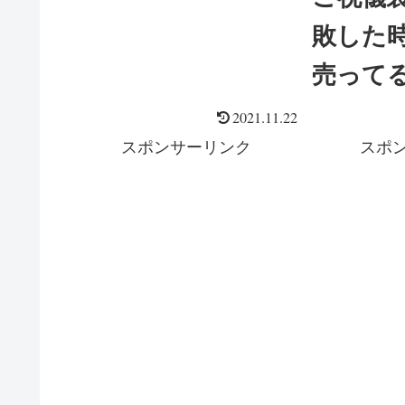
はOK？
敗した
売って
は何に
2021.11.22
スポンサーリンク
スポ