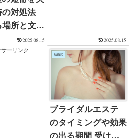
時の対処法
る場所と文字
したらいい？
2025.08.15
2025.08.15
ンサーリンク
結婚式
ブライダルエステ
のタイミングや効果
の出る期間 受けて