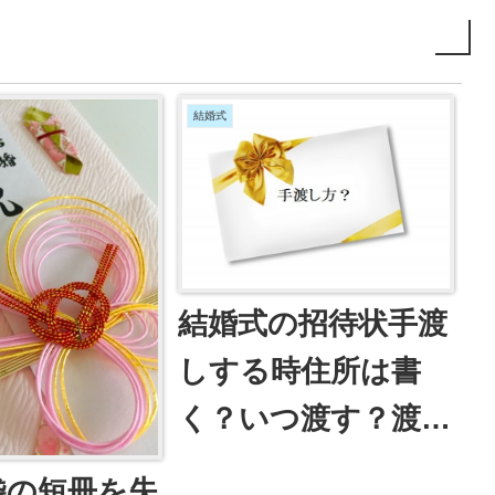
結婚式
結婚式の招待状手渡
しする時住所は書
く？いつ渡す？渡し
方やマナーまとめ
袋の短冊を失