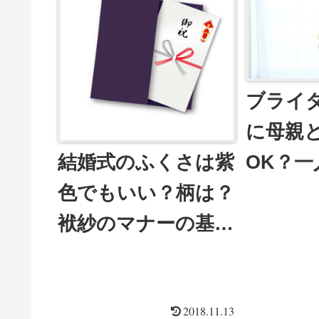
ブライ
に母親
結婚式のふくさは紫
OK？
色でもいい？柄は？
き？母
袱紗のマナーの基本
く？
も覚えよう！
2018.11.13