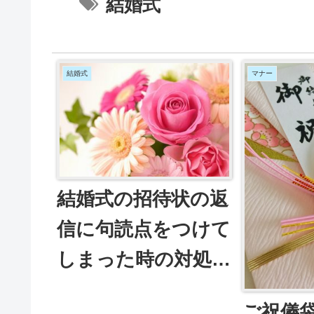
結婚式
結婚式
マナー
結婚式の招待状の返
信に句読点をつけて
しまった時の対処
法。二重線や修正液
ご祝儀