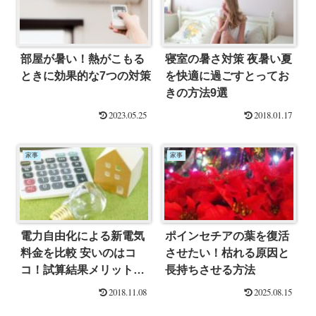
部屋が暑い！熱がこもる
寝室の暑さ対策 夜暑い夏
ときに効果的な7つの対策
を快適に過ごすとってお
きの方法9選
2023.05.25
2018.01.17
家事
家事
電力自由化による新電気
ポインセチアの葉を復活
料金を比較 安いのはコ
させたい！枯れる原因と
コ！試算結果メリットま
長持ちさせる方法
とめ
2018.11.08
2025.08.15