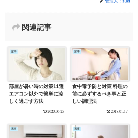
管理人：suki
関連記事
家事
家事
部屋が暑い時の対策11選
食中毒予防と対策 料理の
エアコン以外で簡単に涼
前に必ずするべき事と正
しく過ごす方法
しい調理法
2023.05.25
2018.01.17
家事
家事