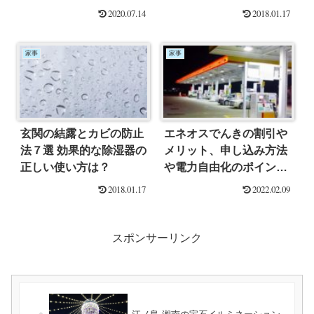
2020.07.14
2018.01.17
家事
家事
玄関の結露とカビの防止
エネオスでんきの割引や
法７選 効果的な除湿器の
メリット、申し込み方法
正しい使い方は？
や電力自由化のポイント
を解説します
2018.01.17
2022.02.09
スポンサーリンク