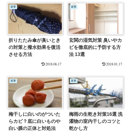
家事
家事
折りたたみ傘が臭いとき
玄関の湿気対策 臭いやカ
の対策と撥水効果を復活
ビを徹底的に予防する方
させる方法
法 13選
2018.06.17
2018.01.17
家事
家事
梅干しに白いのがついた
梅雨の生乾き対策16選 洗
らカビ？底に白いものや
濯物の室内干しのコツと
白い膜の正体と対処法
乾かし方