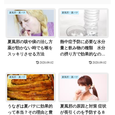
夏風邪・夏バテ
夏風邪・夏バテ
夏風邪の咳や痰の治し方
熱中症予防に必要な水分
薬が効かない時でも喉を
量と飲み物の種類 水分
スッキリさせる方法
の摂り方で効果的なの
は？
2020.09.02
2020.09.02
夏風邪・夏バテ
夏風邪・夏バテ
うなぎは夏バテに効果的
夏風邪の原因と対策 症状
って本当？その理由と豊
が長引くのを予防する８