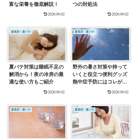
富な栄養を徹底解説！
つの対処法
2020.09.02
2020.09.02
夏風邪・夏バテ
夏風邪・夏バテ
夏バテ対策は睡眠不足の
野外の暑さ対策や持って
解消から！夜の冷房の最
いくと役立つ便利グッズ
適な使い方もご紹介
熱中症予防にはコレが効
果的！
2020.09.02
2020.09.02
夏風邪・夏バテ
夏風邪・夏バテ