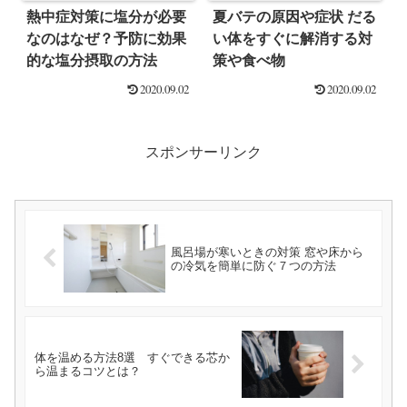
熱中症対策に塩分が必要
夏バテの原因や症状 だる
なのはなぜ？予防に効果
い体をすぐに解消する対
的な塩分摂取の方法
策や食べ物
2020.09.02
2020.09.02
スポンサーリンク
風呂場が寒いときの対策 窓や床から
の冷気を簡単に防ぐ７つの方法
体を温める方法8選 すぐできる芯か
ら温まるコツとは？