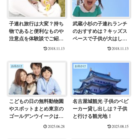
子連れ旅行は大変？持ち
武蔵小杉の子連れランチ
物であると便利なものや
のおすすめは？キッズス
注意点を体験談でご紹介
ペースで子供が大はしゃ
します
ぎできるココがイチオシ♪
2018.11.13
2018.11.13
お出かけ
お出かけ
こどもの日の無料動物園
名古屋城観光 子供のベビ
やスポットまとめ東京の
ーカー貸し出しは？子供
ゴールデンウイークはこ
と行ける観光地！
こで遊ぼう！
2025.06.28
2025.08.15