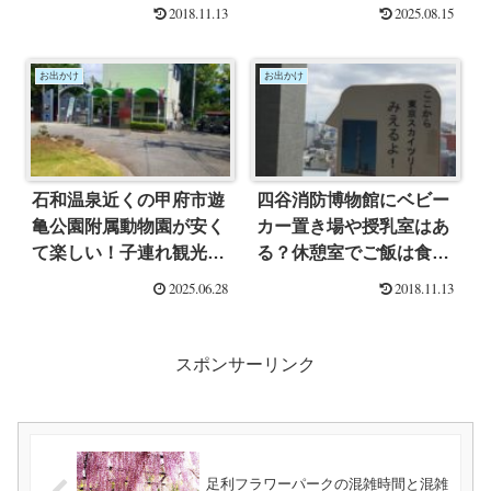
金 御朱印情報まとめ
えないグッズ多数！
2018.11.13
2025.08.15
お出かけ
お出かけ
石和温泉近くの甲府市遊
四谷消防博物館にベビー
亀公園附属動物園が安く
カー置き場や授乳室はあ
て楽しい！子連れ観光に
る？休憩室でご飯は食べ
ぴったり♪
られる？
2025.06.28
2018.11.13
スポンサーリンク
足利フラワーパークの混雑時間と混雑