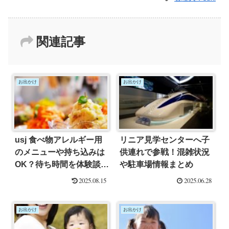
関連記事
お出かけ
お出かけ
usj 食べ物アレルギー用
リニア見学センターへ子
のメニューや持ち込みは
供連れで参戦！混雑状況
OK？待ち時間を体験談で
や駐車場情報まとめ
ご紹介！
2025.08.15
2025.06.28
お出かけ
お出かけ