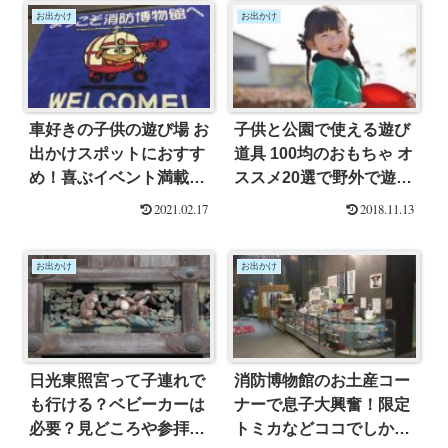
お出かけ
お出かけ
車好きの子供の遊び場 お
子供と公園で使える遊び
出かけスポットにおすす
道具 100均のおもちゃ オ
め！喜ぶイベント満載の
ススメ20選で野外で遊ぼ
消防博物館体験談
う！
2021.02.17
2018.11.13
お出かけ
お出かけ
日光東照宮って子連れで
消防博物館のお土産コー
も行ける？ベビーカーは
ナーで息子大興奮！限定
必要？見どころや参拝料
トミカなどココでしか買