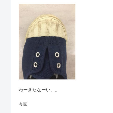
わーきたなーい。。
今回