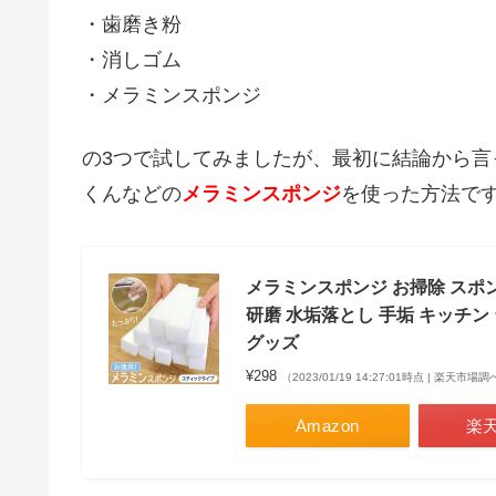
・歯磨き粉
・消しゴム
・メラミンスポンジ
の3つで試してみましたが、最初に結論から
くんなどの
メラミンスポンジ
を使った方法で
メラミンスポンジ お掃除 スポン
研磨 水垢落とし 手垢 キッチン 
グッズ
¥298
（2023/01/19 14:27:01時点 | 楽天市場
Amazon
楽