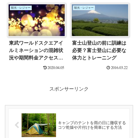
観光・レジャー
観光・レジャー
東武ワールドスクエアイ
富士山登山の前に訓練は
ルミネーションの混雑状
必要？富士登山に必要な
況や期間料金アクセス方
体力とトレーニング
法まとめ
2020.04.05
2016.03.22
スポンサーリンク
キャンプのテントを雨の日に撤収する
コツ乾燥や片付けを簡単にする方法