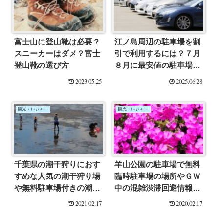
富士山に登山靴は必要？
江ノ島周辺の駐車場を割
スニーカーはダメ？富士
引で利用するには？７月
登山靴の選び方
８月に最安値の駐車場は
ココだ！
2023.05.25
2025.06.28
観光・レジャー
観光・レジャー
千葉県の潮干狩りにおす
羊山公園の駐車場で無料
すめな人気の潮干狩り場
臨時駐車場の場所やＧＷ
や無料駐車場付きの潮干
中の混雑渋滞回避情報を
狩り場まとめ
ご紹介！
2021.02.17
2020.02.17