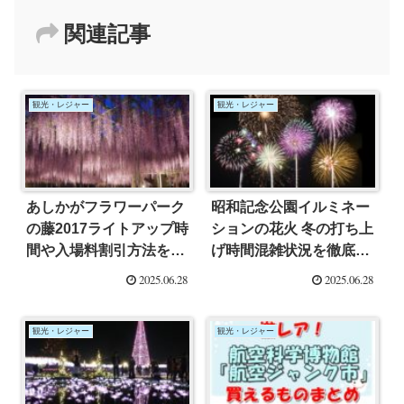
関連記事
観光・レジャー
観光・レジャー
あしかがフラワーパーク
昭和記念公園イルミネー
の藤2017ライトアップ時
ションの花火 冬の打ち上
間や入場料割引方法をご
げ時間混雑状況を徹底解
紹介！
説！
2025.06.28
2025.06.28
観光・レジャー
観光・レジャー