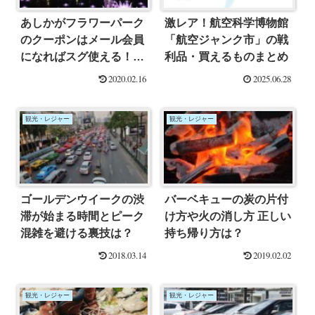
あしかがフラワーパーク
激レア！航空科学博物館
のクーポンはメール会員
「航空ジャンク市」の戦
になればスグ使える！使
利品・買えるものまとめ
い方も超簡単！
2020.02.16
2025.06.28
観光・レジャー
観光・レジャー
ゴールデンウイークの渋
バーベキューの炭の片付
滞が始まる時間とピーク
け方や火の消し方 正しい
混雑を避ける裏技は？
持ち帰り方は？
2018.03.14
2019.02.02
観光・レジャー
観光・レジャー